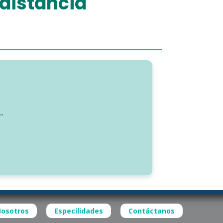
 distancia
"
osotros
Especilidades
Contáctanos