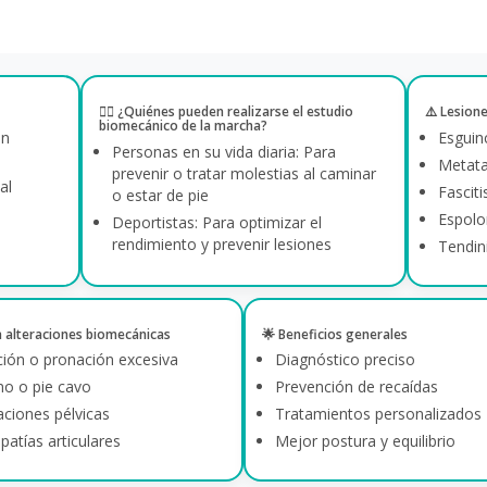
🏃‍♀️ ¿Quiénes pueden realizarse el estudio
⚠️ Lesion
biomecánico de la marcha?
en
Esguin
Personas en su vida diaria: Para
Metata
prevenir o tratar molestias al caminar
al
Fasciti
o estar de pie
Espolo
Deportistas: Para optimizar el
rendimiento y prevenir lesiones
Tendin
a alteraciones biomecánicas
🌟 Beneficios generales
ción o pronación excesiva
Diagnóstico preciso
no o pie cavo
Prevención de recaídas
aciones pélvicas
Tratamientos personalizados
atías articulares
Mejor postura y equilibrio